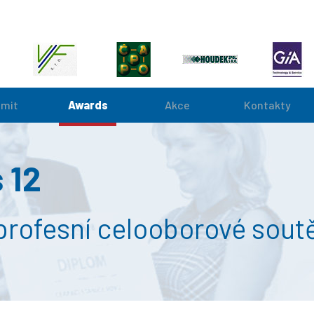
mit
Awards
Akce
Kontakty
 12
í profesní celooborové sout