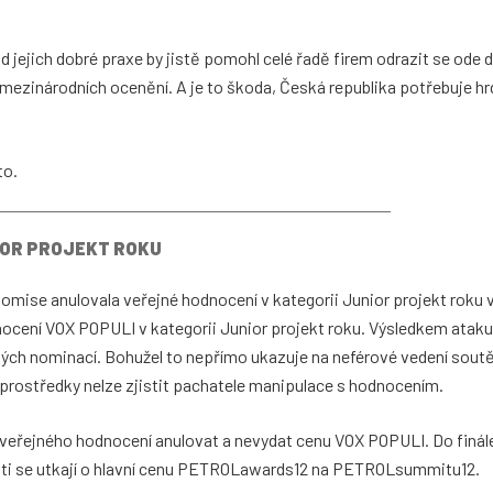
d jejich dobré praxe by jistě pomohl celé řadě firem odrazit se ode 
inárodních ocenění. A je to škoda, Česká republika potřebuje hrdi
to.
IOR PROJEKT ROKU
komise anulovala veřejné hodnocení v kategorii Junior projekt roku 
cení VOX POPULI v kategorii Junior projekt roku. Výsledkem ataku
jiných nominací. Bohužel to nepřímo ukazuje na neférové vedení sou
rostředky nelze zjistit pachatele manipulace s hodnocením.
 veřejného hodnocení anulovat a nevydat cenu VOX POPULI. Do finále
 a ti se utkají o hlavní cenu PETROLawards12 na PETROLsummitu12.