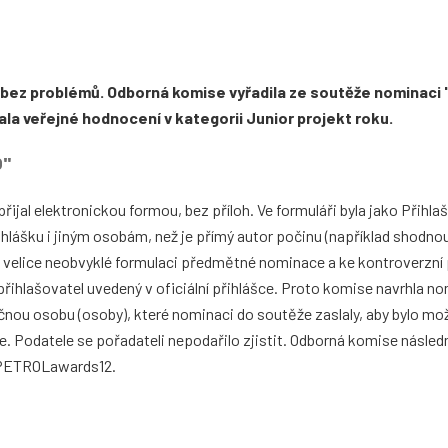
 bez problémů. Odborná komise vyřadila ze soutěže nominaci
la veřejné hodnocení v kategorii Junior projekt roku.
O"
jal elektronickou formou, bez příloh. Ve formuláři byla jako Přihl
hlášku i jiným osobám, než je přímý autor počinu (například shodno
 k velice neobvyklé formulaci předmětné nominace a ke kontroverzní
řihlašovatel uvedený v oficiální přihlášce. Proto komise navrhla no
ečnou osobu (osoby), které nominaci do soutěže zaslaly, aby bylo mo
že. Podatele se pořadateli nepodařilo zjistit. Odborná komise násle
 PETROLawards12.