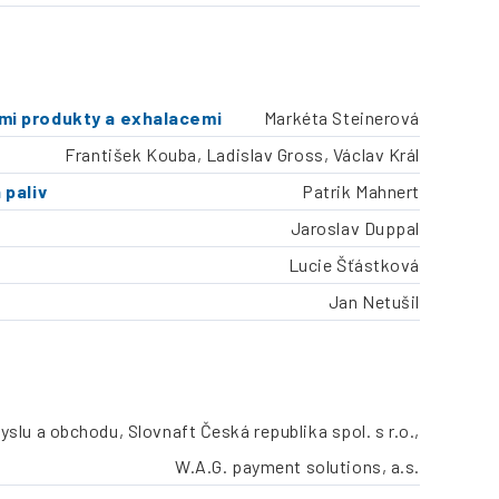
ými produkty a exhalacemi
Markéta Steinerová
František Kouba, Ladislav Gross, Václav Král
 paliv
Patrik Mahnert
Jaroslav Duppal
Lucie Šťástková
Jan Netušil
lu a obchodu, Slovnaft Česká republika spol. s r.o.,
W.A.G. payment solutions, a.s.