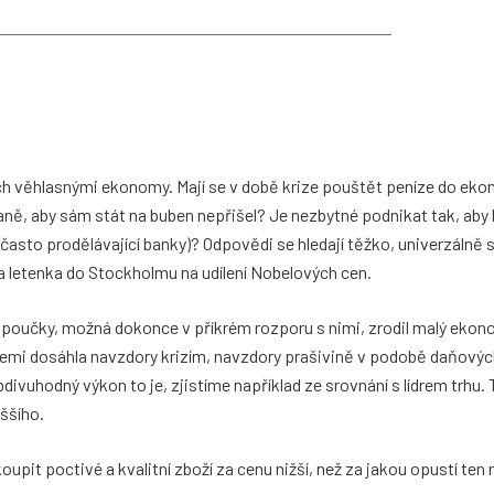
ch věhlasnými ekonomy. Mají se v době krize pouštět peníze do eko
ně, aby sám stát na buben nepřišel? Je nezbytné podnikat tak, aby
my často prodělávající banky)? Odpovědi se hledají těžko, univerzálně
a letenka do Stockholmu na udílení Nobelových cen.
 poučky, možná dokonce v příkrém rozporu s nimi, zrodil malý ekon
emi dosáhla navzdory krizím, navzdory prašivině v podobě daňovýc
bdivuhodný výkon to je, zjistíme například ze srovnání s lídrem trhu.
yššího.
it poctivé a kvalitní zboží za cenu nižší, než za jakou opustí ten n