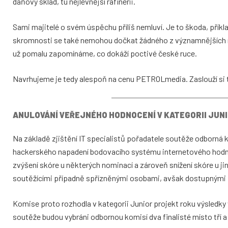
daňový sklad, tu nejlevnější rafinerii.
Sami majitelé o svém úspěchu příliš nemluví. Je to škoda, příkla
skromnosti se také nemohou dočkat žádného z významnějších mez
už pomalu zapomínáme, co dokáží poctivé české ruce.
Navrhujeme je tedy alespoň na cenu PETROLmedia. Zaslouží si 
ANULOVÁNÍ VEŘEJNÉHO HODNOCENÍ V KATEGORII JUN
Na základě zjištění IT specialistů pořadatele soutěže odborná 
hackerského napadení bodovacího systému internetového hodno
zvýšení skóre u některých nominací a zároveň snížení skóre u 
soutěžícími případně spřízněnými osobami, avšak dostupnými p
Komise proto rozhodla v kategorii Junior projekt roku výsledky
soutěže budou vybráni odbornou komisí dva finalisté místo tří