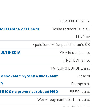
CLASSIC Oil s.r.o.
í stanice v rafinérii
Česká rafinérská, a.s.,
Litvínov
Společenství čerpacích stanic ČR
 MULTIMEDIA
PH GIA spol. s r.o.
FIRETECH s.r.o.
TATSUNO EUROPE a.s.
m obnovením výroby a ukotvením
Ethanol
ČR
Energy a.s.
sel B100 na provoz autobusů MHD
PREOL, a.s.
W.A.G. payment solutions, a.s.