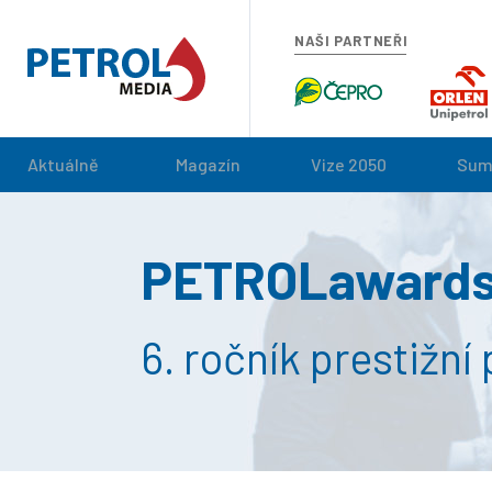
NAŠI PARTNEŘI
Aktuálně
Magazín
Vize 2050
Sum
PETROLawards
6. ročník prestižn