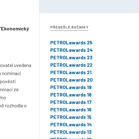
PŘEDEŠLÉ ROČNÍKY
 "Ekonomický
PETROLawards 25
PETROLawards 24
PETROLawards 23
PETROLawards 22
ašovatel uvedena
PETROLawards 21
u nominaci
PETROLawards 20
 pověsti
PETROLawards 19
minaci ze
PETROLawards 18
žno
PETROLawards 17
dně rozhodla o
PETROLawards 16
PETROLawards 15
PETROLawards 14
PETROLawards 13