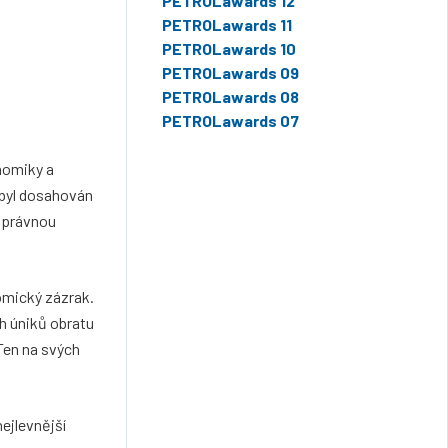
PETROLawards 12
PETROLawards 11
PETROLawards 10
PETROLawards 09
PETROLawards 08
PETROLawards 07
nomiky a
 byl dosahován
 správnou
omický zázrak.
h úniků obratu
 Ten na svých
ejlevnější