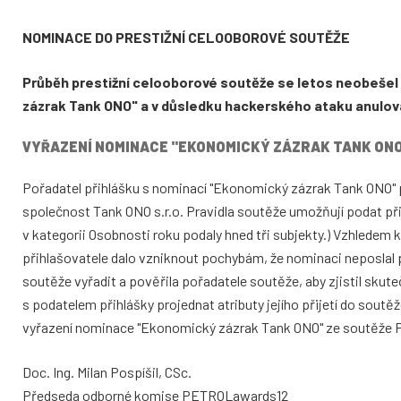
NOMINACE DO PRESTIŽNÍ CELOOBOROVÉ SOUTĚŽE
Průběh prestižní celooborové soutěže se letos neobešel
zázrak Tank ONO" a v důsledku hackerského ataku anulova
VYŘAZENÍ NOMINACE "EKONOMICKÝ ZÁZRAK TANK ON
Pořadatel přihlášku s nominací "Ekonomický zázrak Tank ONO" při
společnost Tank ONO s.r.o. Pravidla soutěže umožňují podat při
v kategorii Osobnosti roku podaly hned tři subjekty.) Vzhledem
přihlašovatele dalo vzniknout pochybám, že nominaci neposlal p
soutěže vyřadit a pověřila pořadatele soutěže, aby zjistil skut
s podatelem přihlášky projednat atributy jejího přijetí do soutě
vyřazení nominace "Ekonomický zázrak Tank ONO" ze soutěže
Doc. Ing. Milan Pospíšil, CSc.
Předseda odborné komise PETROLawards12