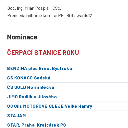
Doc. Ing. Milan Pospíšil, CSc.
Předseda odborné komise PETROLawards12
Nominace
ČERPACÍ STANICE ROKU
BENZINA plus Brno, Bystrcká
CS KONACO Sadská
ČS GOLD Horní Bečva
JIMO Radlík u Jílového
Q8 Oils MOTOROVÉ OLEJE Velké Hamry
STAJAM
STAR, Praha, Krejcárek PS