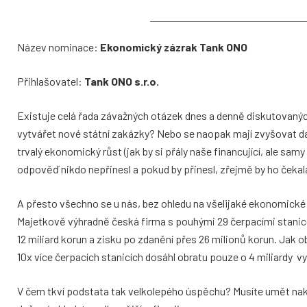
Název nominace:
Ekonomický zázrak Tank ONO
Přihlašovatel:
Tank ONO s.r.o.
Existuje celá řada závažných otázek dnes a denně diskutovaný
vytvářet nové státní zakázky? Nebo se naopak mají zvyšovat da
trvalý ekonomický růst (jak by si přály naše financující, ale sa
odpověď nikdo nepřinesl a pokud by přinesl, zřejmě by ho čekal
A přesto všechno se u nás, bez ohledu na všelijaké ekonomické
Majetkově výhradně česká firma s pouhými 29 čerpacími stanic
12 miliard korun a zisku po zdanění přes 26 milionů korun. Jak o
10x více čerpacích stanicích dosáhl obratu pouze o 4 miliardy v
V čem tkví podstata tak velkolepého úspěchu? Musíte umět nakoup