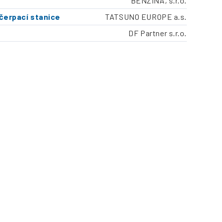
BENZINA, s.r.o.
čerpací stanice
TATSUNO EUROPE a.s.
DF Partner s.r.o.