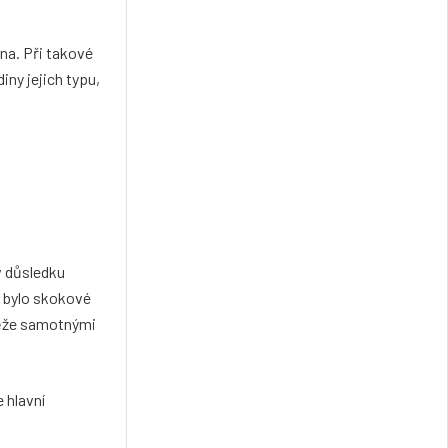
dna. Při takové
ny jejich typu,
v důsledku
 bylo skokové
těže samotnými
 hlavní