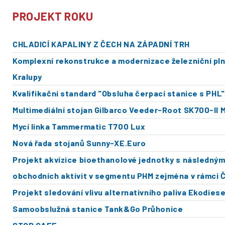
PROJEKT ROKU
CHLADICÍ KAPALINY Z ČECH NA ZÁPADNÍ TRH
Komplexní rekonstrukce a modernizace železniční plníc
Kralupy
Kvalifikační standard "Obsluha čerpací stanice s PHL"
Multimediální stojan Gilbarco Veeder-Root SK700-II
Mycí linka Tammermatic T700 Lux
Nová řada stojanů Sunny-XE.Euro
Projekt akvizice bioethanolové jednotky s následný
obchodních aktivit v segmentu PHM zejména v rámci 
Projekt sledování vlivu alternativního paliva Ekodie
Samoobslužná stanice Tank&Go Průhonice