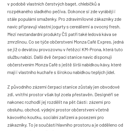
v podobě vlastních čerstvých baget, chlebíčků a
rozpékaného sladkého pečiva. Dokonce si zde vyrábějí i
stále populární smaženky. Pro zdravímilovné zákazníky zde
navíc připravují vlastní jogurty s cereáliemi a ovocný fresh.
Mezi nestandardní produkty ČS patří také ledová káva se
zmrzlinou. Co se týče občerstvení Monza Café Expres, jedná
se již o devátou provozovnu v řetězci KM-Prona, která tuto
službu nabízí. Další dvě čerpací stanice navíc disponují
občerstvením Monza Café s ještě širší nabídkou kávy, které
mají i vlastního kuchaře s širokou nabídkou teplých jídel.
Z původního zázemí čerpací stanice zůstaly jen obvodové
zdi, vnitřní prostor však byl zcela přestavěn. Designéři se
nakonec rozhodli jej rozdělit na pět částí: zázemí pro
obsluhu, obchod, výdejní prostor občerstvení včetně
kávového koutku, sociální zařízení a posezení pro
zákazníky. To je součástí hlavního prostoru a je odděleno od