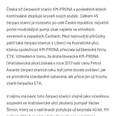
Česká síť čerpacích stanic KM-PRONA v posledních letech
kontinuálně zlepšuje úroveň svých služeb. Celkem 45
čerpací stanic je rozeseto po celé České republice, největší
počet modrobílých pump však najdete ve středních,
severních a západních Čechách. Mezi nejnovější přírůstky
patří také čerpací stanice v Liberci na Kunratické ulici,
kterou společnost KM-PRONA převzala od liberecké firmy
ETK. Vzhledem k tomu, že druhá liberecká KM-PRONA
(Vratislavická ulice) získala v roce 2017 naši cenu Petrol
Awards čerpací stanice roku, byli jsme docela zvědavi, jak
se proměnila standardně vybavená, ale přece jen už trochu
starší čerpačka ETK.
V nájmu má navíc tuto čerpací stanici stejně jako oceněnou
sousední ve Vratislavické ulici zkušený pumpař Václav
Šimon, který se v naší branži pohybuje už bezmála 40 let. Při