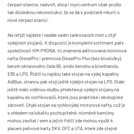
čerpací stanice, nádvoří, shop i mycí centrum však prošlo
tak důslednou rekonstrukcí, že se dá v podstatě mluvit o
nové čerpací stanici.
Na refýži najdete i nadále sedm tankovacích míst u čtyř
výdejních stojanů. K dispozici je kompletní sortiment paliv
společnosti KM-PRONA, to znamená aditivovaná motorová
nafta DieselPro i prémiová DieselPro Plus (bez biosložky),
benzín oktanového čísla 95, směs benzínu a bioethanolu
E85 a LPG. Řidiči tu najdou také stojan na výdej kapaliny
AdBlue, stranou pak stojí ještě výdejní stojan na LPG. Stále
ještě málo viděnou službu představují výdejní stojany na
kapalinu do ostřikovačů, které jsou praktické i ekologické
zároveň. Chybí stojan na rychlovýdej motorové nafty, což je
s ohledem na lokalitu pochopitelné, nicméně kamióny
mohou zavítat i sem a jejich řidiči zde mohou využít k
placení palivové karty DKV, DFC a UTA, které zde stejně