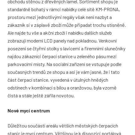
obchodu stěnou z dřevěných lamel. Sortiment shopu je
standardně bohatý v rámci nabídky celé sítě KM-PRONA,
prostoru mezi jednotlivými regály však není nazbyt a
zákazník si v záplavě zboží může připadat trochu stísněně.
Ale najde tu vše a akční zboží i nabídku dalších služeb
zobrazují moderní LCD panely nad pokladnou. Venkovní
posezení se čtyřmi stolky s lavicemi a firemními slunečníky
najdou zákazníci čerpací stanice u zeleného pásu mezi
parkovacími místy. Na sociální zařízení se vstupuje podle
současných trendů ze shopu a asi je vám jasné, že i tato
část čerpací stanice, vyvedená v útulných hnědých
odstínech v kombinací s bílou a oranžovou, byla vzorně
čistá a stále ještě zářila novotou.
Nové mycí centrum
Důležitou součástí areálu větších městských čerpacích
stanic je mycí centrum. Většinou je k dispozici portálová