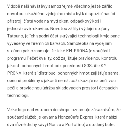
V době naší návštěvy samozřejmě všechno ještě zářilo
novotou, u každého výdejního místa byl k dispozici hasicí
přístroj, čistá voda na mytí oken, odpadkový koš i
jednorázové rukavice. Novotou zářily i výdejní stojany
Tatsuno, jejich spodní část skrývající technologii kryje panel
vyvedený ve firemních barvách. Samolepka na výdejním
stojanu pak oznamuje, že také KM-PRONA je součástí
programu Pečeť kvality, což zajištuje pravidelnou kontrolu
jakosti pohonných hmot od společnosti SGS. Ale KM-
PRONA, která si distribuci pohonných hmot zajišťuje sama,
obecně problémy s jakostí nemá, což ukazuje na pečlivou
péči a pravidelnou údržbu skladovacích prostor i čerpacích
technologií.
Velké logo nad vstupem do shopu oznamuje zákazníkům, že
součástí služeb je kavárna MonzaCafé Expres, která nabízí
dva různé druhy kávy (Monza a Portofino) a studený bufet