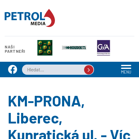
NAŠI
PARTNEŘI
MENU
KM-PRONA,
Liberec,
Kunratická ul. - Víc