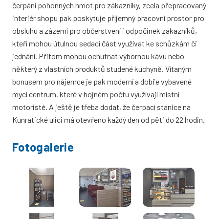
čerpání pohonných hmot pro zákazníky, zcela přepracovaný
interiér shopu pak poskytuje příjemný pracovní prostor pro
obsluhu a zázemí pro občerstvení i odpočinek zákazníků,
kteří mohou útulnou sedací část využívat ke schůzkám či
jednání. Přitom mohou ochutnat výbornou kávu nebo
některý z vlastních produktů studené kuchyně. Vítaným
bonusem pro nájemce je pak moderní a dobře vybavené
mycí centrum, které v hojném počtu využívají místní
motoristé. A ještě je třeba dodat, že čerpací stanice na
Kunratické ulici má otevřeno každý den od pěti do 22 hodin.
Fotogalerie