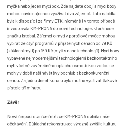
myčka nebo jeden mycí box. Zde najdete obojí a mycí boxy
mohou navíc najednou využívat dva zájemci. Tato nabídka
byla k dispozic i za firmy ETK, nicméně i v tomto případě
investovala KM-PRONA do nové technologie, která nese
značku Istobal. Zájemci o mytí v portálové myčce mohou
vybírat ze čtyř programů v přijatelných cenách od 79 Kč
(základní mytí) po 169 Kč (mytí s nanotechnologií). Mycí boxy
vybavené nejmodernějšími technologiemi bezkontaktního
mytí včetně závěrečného oplachu osmotickou vodou se
mohly v době naší návštěvy pochlubit bezkonkurenční
cenou. Za jednu desetikorunu bylo možné využívat tlakové
pistole tři minuty.
Závěr
Nová čerpací stanice řetězce KM-PRONA splnila naše
očekávání. Důkladná rekonstrukce výrazně zvýšila kulturu