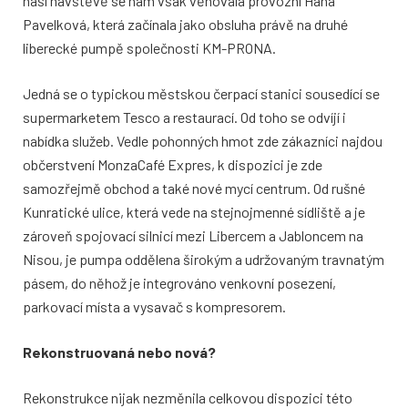
naší návštěvě se nám však věnovala provozní Hana
Pavelková, která začínala jako obsluha právě na druhé
liberecké pumpě společnosti KM-PRONA.
Jedná se o typickou městskou čerpací stanici sousedící se
supermarketem Tesco a restaurací. Od toho se odvíjí i
nabídka služeb. Vedle pohonných hmot zde zákazníci najdou
občerstvení MonzaCafé Expres, k dispozici je zde
samozřejmě obchod a také nové mycí centrum. Od rušné
Kunratické ulice, která vede na stejnojmenné sídliště a je
zároveň spojovací silnicí mezi Libercem a Jabloncem na
Nisou, je pumpa oddělena širokým a udržovaným travnatým
pásem, do něhož je integrováno venkovní posezení,
parkovací místa a vysavač s kompresorem.
Rekonstruovaná nebo nová?
Rekonstrukce nijak nezměnila celkovou dispozici této