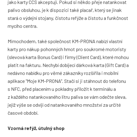
jako karty CCS akceptují. Pokud si někdo přeje natankovat
palivo obsluhou, je k dispozici také placař, který se jinak
stará o výdejní stojany, čistotu refýže a čistotu a funkčnost
mycího centra.
Mimochodem, také společnost KM-PRONA nabízí vlastní
karty pro nákup pohonných hmot pro soukromé motoristy
(slevová karta Bonus Card) i firmy (Client Card), které mohou
platit na fakturu. Nechybí dobíjecí dárková karta (Gift Card) a
nedávno nabídku pro věrné zákazníky rozšířila i mobilní
aplikace "Moje KM-PRONA". Stačí si ji stáhnout do telefonu
s NFC, před placením u pokladny přiložit k terminálu a
z každého natankovaného litru paliva se vám odečte sleva,
jejíž výše se odvíjí od natankovaného množství za určité
časové období.
Vzorná refýž, útulný shop