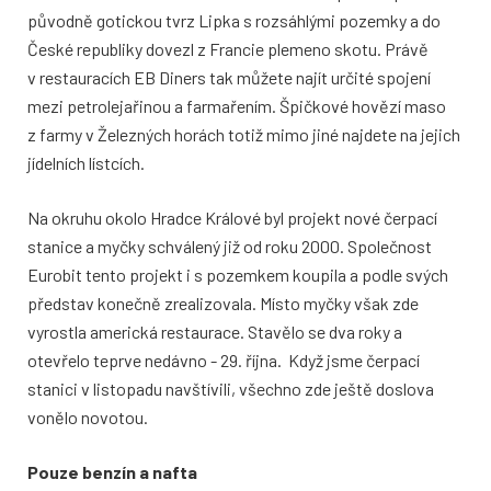
původně gotickou tvrz Lipka s rozsáhlými pozemky a do
České republiky dovezl z Francie plemeno skotu. Právě
v restauracích EB Diners tak můžete najít určité spojení
mezi petrolejařinou a farmařením. Špičkové hovězí maso
z farmy v Železných horách totiž mimo jiné najdete na jejich
jídelních lístcích.
Na okruhu okolo Hradce Králové byl projekt nové čerpací
stanice a myčky schválený již od roku 2000. Společnost
Eurobit tento projekt i s pozemkem koupila a podle svých
představ konečně zrealizovala. Místo myčky však zde
vyrostla americká restaurace. Stavělo se dva roky a
otevřelo teprve nedávno - 29. října. Když jsme čerpací
stanici v listopadu navštívili, všechno zde ještě doslova
vonělo novotou.
Pouze benzín a nafta