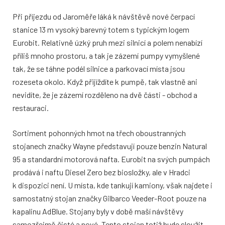
Při příjezdu od Jaroměře láká k návštěvě nové čerpací
stanice 13 m vysoký barevný totem s typickým logem
Eurobit. Relativně úzký pruh mezi silnicí a polem nenabízí
příliš mnoho prostoru, a tak je zázemí pumpy vymyšlené
tak, že se táhne podél silnice a parkovací místa jsou
rozeseta okolo. Když přijíždíte k pumpě, tak vlastně ani
nevidíte, že je zázemí rozděleno na dvě části - obchod a
restauraci.
Sortiment pohonných hmot na třech oboustranných
stojanech značky Wayne představují pouze benzin Natural
95 a standardní motorová nafta. Eurobit na svých pumpách
prodává i naftu Diesel Zero bez biosložky, ale v Hradci
k dispozici není. U místa, kde tankují kamiony, však najdete i
samostatný stojan značky Gilbarco Veeder-Root pouze na
kapalinu AdBlue. Stojany byly v době maší návštěvy
samozřejmě čisté a nové. Tento stojan totiž bude sloužit