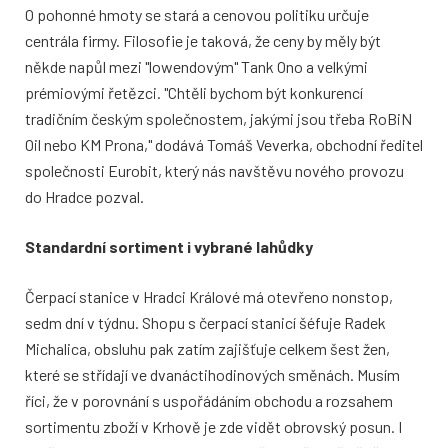
O pohonné hmoty se stará a cenovou politiku určuje
centrála firmy. Filosofie je taková, že ceny by měly být
někde napůl mezi "lowendovým" Tank Ono a velkými
prémiovými řetězci. "Chtěli bychom být konkurencí
tradičním českým společnostem, jakými jsou třeba RoBiN
Oil nebo KM Prona," dodává Tomáš Veverka, obchodní ředitel
společnosti Eurobit, který nás navštěvu nového provozu
do Hradce pozval.
Standardní sortiment i vybrané lahůdky
Čerpací stanice v Hradci Králové má otevřeno nonstop,
sedm dní v týdnu. Shopu s čerpací stanicí šéfuje Radek
Michalica, obsluhu pak zatím zajišťuje celkem šest žen,
které se střídají ve dvanáctihodinových směnách. Musím
říci, že v porovnání s uspořádáním obchodu a rozsahem
sortimentu zboží v Krhově je zde vidět obrovský posun. I