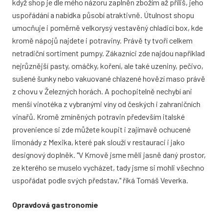
když shop je dle mého názoru zaplněn zbožím až příliš, jeho
uspořádání a nabídka působí atraktivně. Útulnost shopu
umocňuje i poměrně velkorysý vestavěný chladicí box, kde
kromě nápojů najdete i potraviny. Právě ty tvoří celkem
netradiční sortiment pumpy. Zákazníci zde najdou například
nejrůznější pasty, omáčky, koření, ale také uzeniny, pečivo,
sušené šunky nebo vakuované chlazené hovězí maso právě
z chovu v Železných horách. A pochopitelně nechybí ani
menší vinotéka z vybranými víny od českých i zahraničních
vinařů. Kromě zmíněných potravin především italské
provenience si zde můžete koupit i zajímavě ochucené
limonády z Mexika, které pak slouží v restauraci i jako
designový doplněk. "V Krnově jsme měli jasně daný prostor,
ze kterého se muselo vycházet, tady jsme si mohli všechno
uspořádat podle svých představ," říká Tomáš Veverka.
Opravdová gastronomie