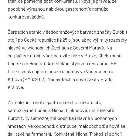
stanice poměrně dost konkurentů, i když je pravda, že
podobně výraznou nabídkou gastronomie nemůže
konkurovat žádná.
Čerpacích stanic v šedooranžových barvách značky Eurobit
stojí po České republice již 25 a jsou až na výjimky rozesety
hlavně ve východních Čechách a Severní Moravě. Na
čerpačky Eurobit však narazíte také v Praze, Chebu nebo
Uherském Hradišti. Americkou stylovou restauraci EB
Diners však najdete pouze u pumpy ve Voděradech u
Krhova (PM 1/2017), Nasavrkách a nově také v Hradci
Králové.
Za realizací tohoto gastromického unikátu stojí
samozřejmě Dušan a Michal Trpkošové, majitelé sítě
Eurobit. Ty samozřejmě podnikají hlavně v pohonných
hmotách (velkoobchod, distribuce, maloobchod) a nově se
dali také na farmaření. Konkrétně Michal Trpkoš si pořídil