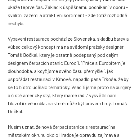
ukáže teprve čas. Základ k úspěšnému podnikání v oboru -
kvalitní zázemí a atraktivní sortiment - zde totiž rozhodně
nechybí.
Vybavení restaurace pochází ze Slovenska, skladbu barev a
vůbec celkový koncept má na svědomí pražský designér
Tomáš Dočkal, který je ostatně podepsaný pod celým
designem čerpacích stanic Eurooil. "Práce s Eurobitem je
dlouhodobá, a když jsme svého času přemýšleli, jak
uspořádat restauraci v Krhově, napadlo pana Trkoše, že by
se to bistro udělalo tématicky. Vsadili jsme proto na burgery
a čistě americký styl, který máme rádi," vysvětlil nám
filozofii svého díla, na které může být právem hrdý, Tomáš
Dočkal.
Musím uznat, že nová čerpací stanice s restaurací na
městském okruhu okolo Hradce je opravdu zajímavá a