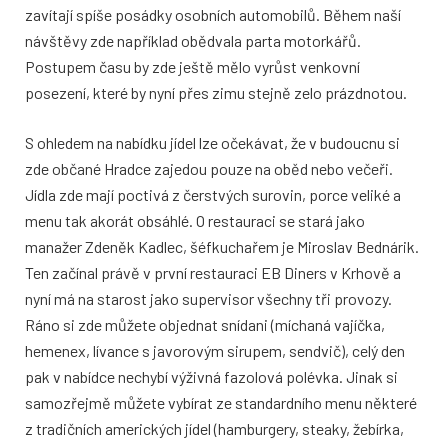
zavítají spíše posádky osobních automobilů. Během naší
návštěvy zde například obědvala parta motorkářů.
Postupem času by zde ještě mělo vyrůst venkovní
posezení, které by nyní přes zimu stejně zelo prázdnotou.
S ohledem na nabídku jídel lze očekávat, že v budoucnu si
zde občané Hradce zajedou pouze na oběd nebo večeři.
Jídla zde mají poctivá z čerstvých surovin, porce veliké a
menu tak akorát obsáhlé. O restauraci se stará jako
manažer Zdeněk Kadlec, šéfkuchařem je Miroslav Bednárik.
Ten začínal právě v první restauraci EB Diners v Krhově a
nyní má na starost jako supervisor všechny tři provozy.
Ráno si zde můžete objednat snídani (míchaná vajíčka,
hemenex, lívance s javorovým sirupem, sendvič), celý den
pak v nabídce nechybí výživná fazolová polévka. Jinak si
samozřejmě můžete vybírat ze standardního menu některé
z tradičních amerických jídel (hamburgery, steaky, žebírka,