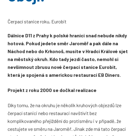
Čerpací stanice roku, Eurobit
Dálnice D11 z Prahy k polské hranici snad nebude nikdy
hotová. Pokud jedete směr Jaroměř a pak dále na
Náchod nebo do Krkonoš, musíte v Hradci Králové sjet
na městský okruh. Kdo tady jezdí často, nemohl si
nevšimnout zbrusu nové čerpací stanice Eurobit,
která je spojená s americkou restaurací EB Diners.
Projekt z roku 2000 se dočkal realizace
Díky tomu, že na okruhu je několik kruhových objezdů lze
čerpací stanici nebo restauraci navštívit bez
komplikovaného přejíždění do protisměru i v případě, že
cestujete ve směru na Jaroměř. Jinak zde má tato čerpací