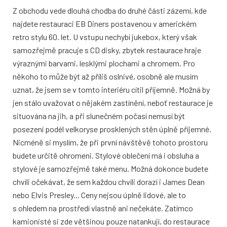
Z obchodu vede dlouhá chodba do druhé části zázemí, kde
najdete restauraci EB Diners postavenou v americkém
retro stylu 60. let. U vstupu nechybí jukebox, který však
samozřejmě pracuje s CD disky, zbytek restaurace hraje
výraznými barvami, lesklými plochami a chromem. Pro
někoho to může být až příliš oslnivé, osobně ale musím
uznat, že jsem se v tomto interiéru cítil příjemně. Možná by
jen stálo uvažovat o nějakém zastínění, neboť restaurace je
situována na jih, a při slunečném počasí nemusí být
posezení podél velkoryse prosklených stěn úplně příjemné.
Nicméně si myslím, že při první návštěvě tohoto prostoru
budete určitě ohromeni. Stylové oblečení má i obsluha a
stylové je samozřejmě také menu. Možná dokonce budete
chvíli očekávat, že sem každou chvíli dorazí i James Dean
nebo Elvis Presley... Ceny nejsou úplně lidové, ale to
s ohledem na prostředí vlastně ani nečekáte. Zatímco
kamionisté si zde většinou pouze natankují, do restaurace