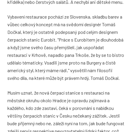
křidélka) nebo čerstvých salátů. A nechybí ani dětské menu.
Vybavení restaurace pochází ze Slovenska, skladbu barev a
vůbec celkový koncept má na svědomí designér Tomáš
Dočkal, který je ostatně podepsaný pod celým designem
čerpacích stanic Eurobit. "Práce s Eurobitem je dlouhodobá
a když jsme svého času přemýšleli, jak uspořádat
restauraci v Krhově, napadlo pana Trkoše, že by se to bistro
udělalo tématicky. Vsadili jsme proto na Burgery a čistě
americký styl, který máme rádi," vysvětlil nám filosofii
svého díla, na které může být právem hrdý, Tomáš Dočkal.
Musím uznat, že nová čerpací stanice s restaurací na
městské okruhu okolo Hradce je opravdu zajímavá a
každého, kdo zde zastaví, čeká v porovnání s nabídkou
většiny čerpacích stanic v Česku nečekaný zážitek. Jestli
bude příjemný nebo ne, záleží nyní na tom, jak bude fungovat
zdejší servis respektive nevyzpytatelný lidský faktor, což