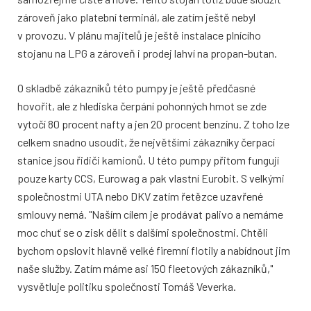
zároveň jako platební terminál, ale zatím ještě nebyl
v provozu. V plánu majitelů je ještě instalace plnícího
stojanu na LPG a zároveň i prodej lahví na propan-butan.
O skladbě zákazníků této pumpy je ještě předčasné
hovořit, ale z hlediska čerpání pohonných hmot se zde
vytočí 80 procent nafty a jen 20 procent benzínu. Z toho lze
celkem snadno usoudit, že největšími zákazníky čerpací
stanice jsou řidiči kamionů. U této pumpy přitom fungují
pouze karty CCS, Eurowag a pak vlastní Eurobit. S velkými
společnostmi UTA nebo DKV zatím řetězce uzavřené
smlouvy nemá. "Naším cílem je prodávat palivo a nemáme
moc chuť se o zisk dělit s dalšími společnostmi. Chtěli
bychom opslovit hlavně velké firemní flotily a nabídnout jim
naše služby. Zatím máme asi 150 fleetových zákazníků,"
vysvětluje politiku společnosti Tomáš Veverka.