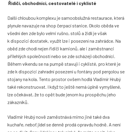
Řidiči, obchodníci, cestovatelé i cyklisté
Další chloubou komplexu je samoobslužná restaurace, která
plynule navazuje na shop čerpací stanice. Okolo oběda ve
všední den zde bylo velmi rušno, stolů a židlí je však
k dispozici dostatek, využít lze i posezení na zahrádce. Na
oběd zde chodí nejen řidiči kamionů, ale i zaměstnanci
přilehlých společností nebo se zde scházejí obchodníci.
Během víkendu se na pumpě stavují i cyklisté, pro které je
zde k dispozici zahradní posezení u fontány pod pergolou se
stojany na kola. Tento prostor ovšem hodlá Vladimír Hrubý
také rekonstruovat. I když to ještě nemá úplně vymyšlené,
lze očekávat, že to opět bude jenom ku prospěchu jeho
zákazníků.
Vladimír Hrubý nově zaměstnává mimo jiné také dva
kuchaře, neboť jídel se denně prodá opravdu hodně. A není