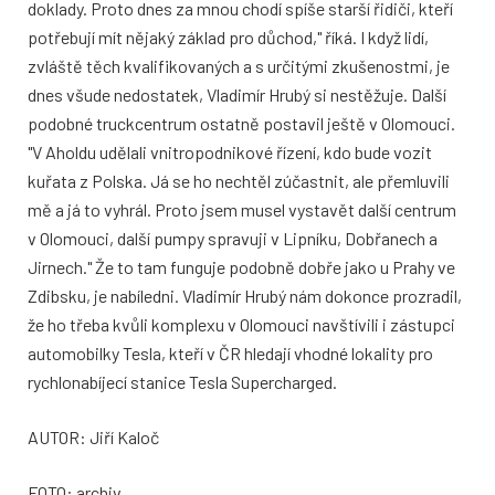
doklady. Proto dnes za mnou chodí spíše starší řidiči, kteří
potřebují mít nějaký základ pro důchod," říká. I když lidí,
zvláště těch kvalifikovaných a s určitými zkušenostmi, je
dnes všude nedostatek, Vladimír Hrubý si nestěžuje. Další
podobné truckcentrum ostatně postavil ještě v Olomouci.
"V Aholdu udělali vnitropodnikové řízení, kdo bude vozit
kuřata z Polska. Já se ho nechtěl zúčastnit, ale přemluvili
mě a já to vyhrál. Proto jsem musel vystavět další centrum
v Olomouci, další pumpy spravuji v Lipníku, Dobřanech a
Jirnech." Že to tam funguje podobně dobře jako u Prahy ve
Zdibsku, je nabíledni. Vladimír Hrubý nám dokonce prozradil,
že ho třeba kvůli komplexu v Olomouci navštívili i zástupci
automobilky Tesla, kteří v ČR hledají vhodné lokality pro
rychlonabíjecí stanice Tesla Supercharged.
AUTOR: Jiří Kaloč
FOTO: archiv