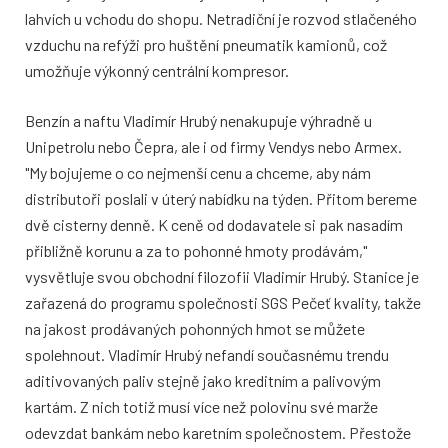
lahvích u vchodu do shopu. Netradiční je rozvod stlačeného
vzduchu na refýži pro huštění pneumatik kamionů, což
umožňuje výkonný centrální kompresor.
Benzín a naftu Vladimír Hrubý nenakupuje výhradně u
Unipetrolu nebo Čepra, ale i od firmy Vendys nebo Armex.
"My bojujeme o co nejmenší cenu a chceme, aby nám
distributoři poslali v úterý nabídku na týden. Přitom bereme
dvě cisterny denně. K ceně od dodavatele si pak nasadím
přibližně korunu a za to pohonné hmoty prodávám,"
vysvětluje svou obchodní filozofii Vladimír Hrubý. Stanice je
zařazená do programu společnosti SGS Pečeť kvality, takže
na jakost prodávaných pohonných hmot se můžete
spolehnout. Vladimír Hrubý nefandí současnému trendu
aditivovaných paliv stejně jako kreditním a palivovým
kartám. Z nich totiž musí více než polovinu své marže
odevzdat bankám nebo karetním společnostem. Přestože