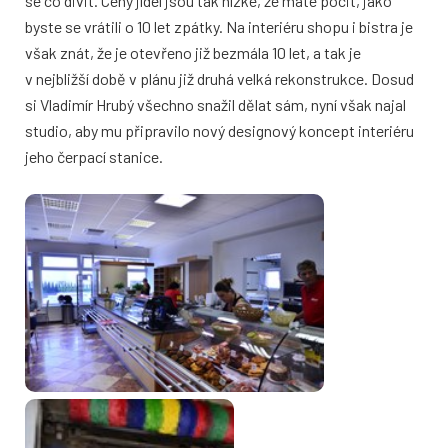
se co divit. Ceny jídel jsou tak nízké, že máte pocit, jako
byste se vrátili o 10 let zpátky. Na interiéru shopu i bistra je
však znát, že je otevřeno již bezmála 10 let, a tak je
v nejbližší době v plánu již druhá velká rekonstrukce. Dosud
si Vladimír Hrubý všechno snažil dělat sám, nyní však najal
studio, aby mu připravilo nový designový koncept interiéru
jeho čerpací stanice.