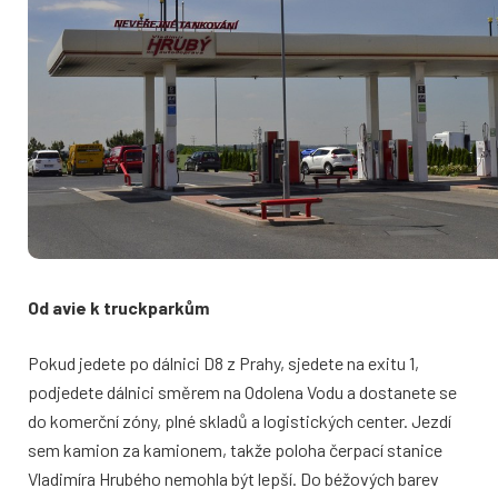
Od avie k truckparkům
Pokud jedete po dálnici D8 z Prahy, sjedete na exitu 1,
podjedete dálnici směrem na Odolena Vodu a dostanete se
do komerční zóny, plné skladů a logistických center. Jezdí
sem kamion za kamionem, takže poloha čerpací stanice
Vladimíra Hrubého nemohla být lepší. Do béžových barev