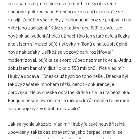
areál samozřejmě i široké veřejnosti a díky otevřené
obchodní politice pana Hrubého se mu daří a neustále se
rozvíjí. Začátky však nebyly jednoduché, což se projevilo i na
míře jeho zadlužení. "Když se tady v roce 1991 otevřel ten
nový sklad, vedení Aholdu už nechtělo jen staré avie a liazky,
a tak jsem si musel půjčit stovky milionů a nakoupit úplně
nové náklaďáky. Jelikož se vozový park rozšiřoval i
modernizoval, půjčka se skoro vůbec nezmenšovala. Jednu
dobu jsem bankám dlužil okolo 350 milionů," říká Vladimír
Hrubý a dodává: "Dneska už bych do toho nešel. Dneska byl
takový začátek mnohem těžší, neboť konkurence je
obrovská. Mě by dneska ostatně klidně uživila i ta benzinka.
Funguje pěkně, vytočíme 1,5 milionu litrů ročně a to by mně
na spokojený život bohatě stačilo."
Jak se rychle ukázalo, Vladimír Hrubý je také neuvěřitelně
upovídaný, takže čas strávený na jeho čerpací stanici se