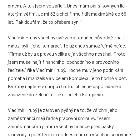
drnem. A tak jsem se zařídil. Dnes mám pár šikovných lidí,
kterým věřím. Je mi 62 a chci firmu řídit maximálně do 65
let. Pak doufám, že to přebere syn."
Vladimír Hrubý všechny své zaměstnance původně znal,
mnozí byli i jeho kamarádi. To už dnes samozřejmě nejde.
"Firma už byla opravdu veliká a já všechno nestíhal. Proto
jsem musel najít finančního, obchodního a provozního
ředitele," říká Vladimír Hrubý. Hodně mu v jeho podnikání
pomáhá i manželka a v celém komplexu je to hodně vidět.
Květiny najdete v shopu i bistru, úhledně uspořádané a
zasazené do zeleně je i okolí celého komplexu.
Vladimír Hrubý je zároveň pyšný na to, že všichni jeho
zaměstnanci mají řádné pracovní smlouvy. "Všem
zaměstnancům platím všechny finance přes pásky
s odvody a pojištěním a dodnes mám na všechno schované