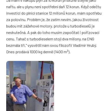
Já mám v nákupu plyn za 10 korun přibližně stejně jako
naftu, ale u plynu není spotřební daň 12 korun. Když odečtu
investici do plnicí stanice 12 milionů korun, mám spotřebu
za polovinu. Problém je, že zatím nevím, jakou životnost
budou mít zážehové motory, protože u turbodieselů je
neskutečná. A pak do toho musím započítat i pořizovací
cenu. Tahač s turbodieselem stojí dva miliony, na CNG
bezmála tři," vysvětlil nám svou filozofii Vladimír Hrubý.
3
Dnes prodává 1000 kg denně (1400 m
).