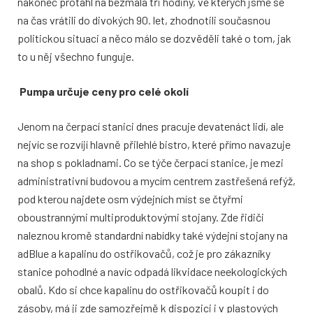
nakonec protáhl na bezmála tři hodiny, ve kterých jsme se
na čas vrátili do divokých 90. let, zhodnotili současnou
politickou situaci a něco málo se dozvěděli také o tom, jak
to u něj všechno funguje.
Pumpa určuje ceny pro celé okolí
Jenom na čerpací stanici dnes pracuje devatenáct lidí, ale
nejvíc se rozvíjí hlavně přilehlé bistro, které přímo navazuje
na shop s pokladnami. Co se týče čerpací stanice, je mezi
administrativní budovou a mycím centrem zastřešená refýž,
pod kterou najdete osm výdejních míst se čtyřmi
oboustrannými multiproduktovými stojany. Zde řidiči
naleznou kromě standardní nabídky také výdejní stojany na
adBlue a kapalinu do ostřikovačů, což je pro zákazníky
stanice pohodlné a navíc odpadá likvidace neekologických
obalů. Kdo si chce kapalinu do ostřikovačů koupit i do
zásoby, má ji zde samozřejmě k dispozici i v plastových