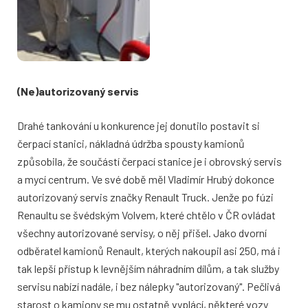
(Ne)autorizovaný servis
Drahé tankování u konkurence jej donutilo postavit si
čerpací stanici, nákladná údržba spousty kamionů
způsobila, že součástí čerpací stanice je i obrovský servis
a mycí centrum. Ve své době měl Vladimír Hrubý dokonce
autorizovaný servis značky Renault Truck. Jenže po fúzi
Renaultu se švédským Volvem, které chtělo v ČR ovládat
všechny autorizované servisy, o něj přišel. Jako dvorní
odběratel kamionů Renault, kterých nakoupil asi 250, má i
tak lepší přístup k levnějším náhradním dílům, a tak služby
servisu nabízí nadále, i bez nálepky "autorizovaný". Pečlivá
starost o kamiony se mu ostatně vyplácí, některé vozy