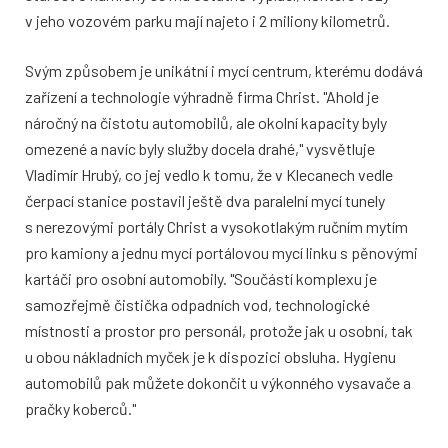
v jeho vozovém parku mají najeto i 2 miliony kilometrů.
Svým způsobem je unikátní i mycí centrum, kterému dodává
zařízení a technologie výhradně firma Christ. "Ahold je
náročný na čistotu automobilů, ale okolní kapacity byly
omezené a navíc byly služby docela drahé," vysvětluje
Vladimír Hrubý, co jej vedlo k tomu, že v Klecanech vedle
čerpací stanice postavil ještě dva paralelní mycí tunely
s nerezovými portály Christ a vysokotlakým ručním mytím
pro kamiony a jednu mycí portálovou mycí linku s pěnovými
kartáči pro osobní automobily. "Součástí komplexu je
samozřejmě čistička odpadních vod, technologické
místnosti a prostor pro personál, protože jak u osobní, tak
u obou nákladních myček je k dispozici obsluha. Hygienu
automobilů pak můžete dokončit u výkonného vysavače a
pračky koberců."