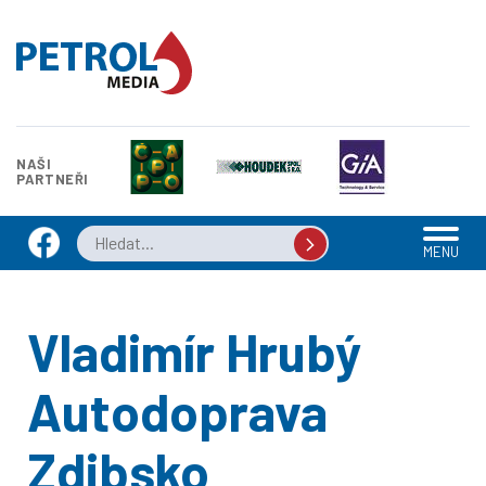
NAŠI
PARTNEŘI
MENU
Vladimír Hrubý
Autodoprava
Zdibsko