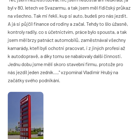
byl v 80. letech ve Svazarmu, a tak jsem měl řidičský průkaz
na všechno. Tak mi řekli, kup si auto, budeš pro nás jezdit.
A já si půjčil finance od rodiny a začal. Tehdy to šlo úžasně,
kontroly radily, co s účetnictvím, práce bylo spousta, a tak
jsem měl brzy patnáct automobilů, zaměstnával všechny
kamarády, kteří byli ochotni pracovat, i z jiných profesí až
k autodopravě, a díky tomu se nabalovaly další činnosti.
Jednu dobu jsme měli skoro stavební firmu, protože pro
nás jezdil jeden zedník…," vzpomínal Vladimír Hrubý na
začátky svého podnikání.