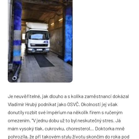
Je neuvěřitelné, jak dlouho a s kolika zaměstnanci dokázal
Vladimír Hrubý podnikat jako OSVČ. Okolnosti jej však
donutily rozbít své impérium na několik firem s ručeným
omezením. "V jednu dobu už to byl neskutečný stres. Já
mám vysoký tlak, cukrovku, choresterol… Doktorka mně
pohrozila, že při takovém stylu životu skončím do roka pod