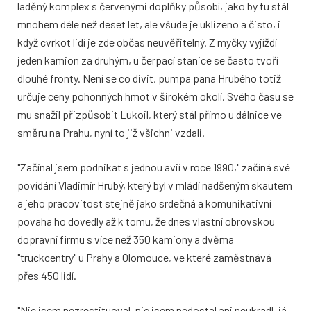
laděný komplex s červenými doplňky působí, jako by tu stál
mnohem déle než deset let, ale všude je uklizeno a čisto, i
když cvrkot lidí je zde občas neuvěřitelný. Z myčky vyjíždí
jeden kamion za druhým, u čerpací stanice se často tvoří
dlouhé fronty. Není se co divit, pumpa pana Hrubého totiž
určuje ceny pohonných hmot v širokém okolí. Svého času se
mu snažil přizpůsobit Lukoil, který stál přímo u dálnice ve
směru na Prahu, nyní to již všichni vzdali.
"Začínal jsem podnikat s jednou avií v roce 1990," začíná své
povídání Vladimír Hrubý, který byl v mládí nadšeným skautem
a jeho pracovitost stejně jako srdečná a komunikativní
povaha ho dovedly až k tomu, že dnes vlastní obrovskou
dopravní firmu s více než 350 kamiony a dvěma
"truckcentry" u Prahy a Olomouce, ve které zaměstnává
přes 450 lidí.
"Nic jsem nezrestituoval, nic jsem nedostal ani neukradl, já