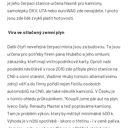
je jeho čerpací stanice určena hlavně pro kamiony,
samolepky DKV, UTA nebo euroWAG zde nenajdete. I proto
jsou zde lidé zvyklí platit hotovostí.
Víra ve stlačený zemní plyn
Další čtyři neveřejná čerpací místa jsou za budovou. Ta jsou
určena pro potřeby firem pana Hrubého a jeho smluvní
zákazníky, kteří mají vnitropodnikové karty. Oproti naší
poslední návštěvě v roce 2010 zde přibyla plnicí stanice na
CNG s osmi stáními. Vladimír Hrubý tomuto alternativnímu
zdroji věří a do firmy pořídil nejen flotilu osobních
automobilů na CNG, ale také několik kamionů. V Česku je
v tomto ohledu průkopníkem. "Koupili jsme pár aut na plyn,
Iveco Daily, Renaulty Master a teď poptáváme kamiony.
Tam je problém výkon, který by měl být minimálně 400 k.
Výhoda je v nižší spotřebě - skoro o třetinu - i v ceně paliva.