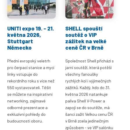
UNITI expo 19. - 21.
SHELL spouští
května 2026,
soutěž o VIP
Stuttgart
zážitek na velké
Německo
ceně ČR v Brně
Přední evropský veletrh
Společnost Shell přichází s
pro čerpací stanice a mycí
jarní soutěží, která potěší
linky vstupuje do
všechny fanoušky
rekordního roku s více než
rychlých kol i výjimečných
550 vystavovateli. Těšit
zážitků. Každý, kdo do 31.
se můžete na inspirativní
května 2026 natankuje
networking, zajímavé
paliva Shell V-Power a
odborné prezentace a
zapojí se do soutěže, má
exkluzivní pohledy do
šanci zažít Velkou cenu ČR
budoucnosti oboru.
v Brně zcela jedinečným
způsobem - ve VIP salónku