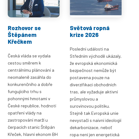
Rozhovor se
Světová ropná
Štěpánem
krize 2026
Křečkem
Poslední události na
Česká vláda se vydala
Středním východě ukázaly,
cestou směrem k
že evropská ekonomická
centrálnímu plánování a
bezpečnost nemůže být
neomaleně zasáhla do
postavena pouze na
konkurenčního a dobře
diverzifikaci obchodních
fungujícího trhu s
tras, ale vyžaduje aktivní
pohonnými hmotami v
průmyslovou a
České republice, hodnotí
surovinovou politiku.
opatření vlády na
Stejně tak Evropská unie
zastropování marží u
nevystačí s naivní ideologií
čerpacích stanic Štěpán
dekarbonizace, neboť
Křeček, hlavní ekonom BH
ropa není jen energetická