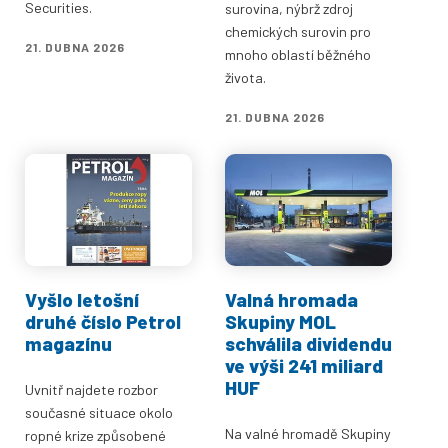
Securities.
surovina, nýbrž zdroj
chemických surovin pro
21. DUBNA 2026
mnoho oblastí běžného
života.
21. DUBNA 2026
Vyšlo letošní
Valná hromada
druhé číslo Petrol
Skupiny MOL
magazínu
schválila dividendu
ve výši 241 miliard
HUF
Uvnitř najdete rozbor
současné situace okolo
Na valné hromadě Skupiny
ropné krize způsobené