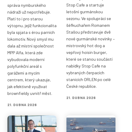
Stop Cafe a startuje
správa nymburského
letošní gurmánskou
nádraží už nepotřebuje.
sezonu. Ve spolupráci se
Platí to i pro starou
šéfkuchařem Romanem
výtopnu, jejíž funkcionalita
Stašou představuje dvě
byla spjata s érou parních
nové gurmánské novinky –
lokomotiv. Nový smysl mu
mistrovský hot dog a
dala až místní společnost
vepřový hoisin burger,
MPP Alfa, která zde
které se stanou součástí
vybudovala moderní
nabídky Stop Cafe na
polyfunkční areál s
vybraných čerpacích
garážemi a mycím
stanicích ORLEN po celé
centrem, který ukazuje,
České republice.
jak efektivně využívat
brownfieldy uvnitř měst.
21. DUBNA 2026
21. DUBNA 2026