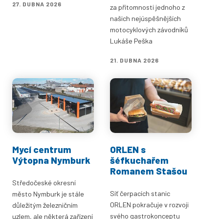
27. DUBNA 2026
za přítomnosti jednoho z
našich nejúspěšnějších
motocyklových závodníků
Lukáše Peška
21. DUBNA 2026
Mycí centrum
ORLEN s
Výtopna Nymburk
šéfkuchařem
Romanem Stašou
Středočeské okresní
Síť čerpacích stanic
město Nymburk je stále
ORLEN pokračuje v rozvoji
důležitým železničním
svého gastrokonceptu
uzlem, ale některá zařízení