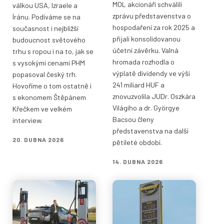
MOL akcionáři schválili
válkou USA, Izraele a
zprávu představenstva o
Íránu. Podíváme se na
hospodaření za rok 2025 a
současnost i nejbližší
přijali konsolidovanou
budoucnost světového
účetní závěrku. Valná
trhu s ropou i na to, jak se
hromada rozhodla o
s vysokými cenami PHM
výplatě dividendy ve výši
popasoval český trh.
241 miliard HUF a
Hovoříme o tom ostatně i
znovuzvolila JUDr. Oszkára
s ekonomem Štěpánem
Világiho a dr. Györgye
Křečkem ve velkém
Bacsou členy
interview.
představenstva na další
20. DUBNA 2026
pětileté období.
14. DUBNA 2026