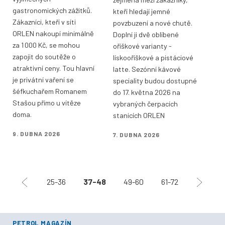
gastronomických zážitků.
kteří hledají jemné
Zákazníci, kteří v síti
povzbuzení a nové chutě.
ORLEN nakoupí minimálně
Doplní ji dvě oblíbené
za 1 000 Kč, se mohou
oříškové varianty -
zapojit do soutěže o
lískooříškové a pistáciové
atraktivní ceny. Tou hlavní
latte. Sezónní kávové
je privátní vaření se
speciality budou dostupné
šéfkuchařem Romanem
do 17. května 2026 na
Stašou přímo u vítěze
vybraných čerpacích
doma.
stanicích ORLEN
9. DUBNA 2026
7. DUBNA 2026
25-36
37-48
49-60
61-72
PETROL MAGAZÍN