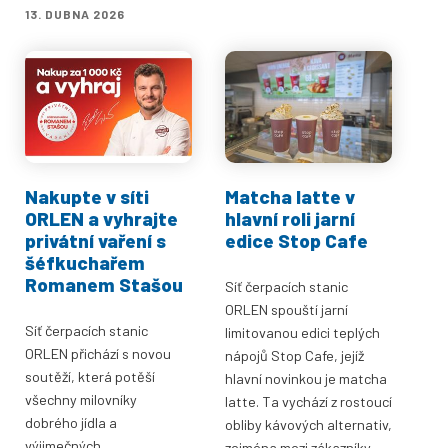
13. DUBNA 2026
Nakupte v síti
Matcha latte v
ORLEN a vyhrajte
hlavní roli jarní
privátní vaření s
edice Stop Cafe
šéfkuchařem
Romanem Stašou
Síť čerpacích stanic
ORLEN spouští jarní
Síť čerpacích stanic
limitovanou edici teplých
ORLEN přichází s novou
nápojů Stop Cafe, jejíž
soutěží, která potěší
hlavní novinkou je matcha
všechny milovníky
latte. Ta vychází z rostoucí
dobrého jídla a
obliby kávových alternativ,
výjimečných
zejména mezi zákazníky,