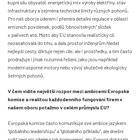
kupní sílu obyvatel, energetický mix výroby elektřiny, stav
infrastruktury a zejména technické limity různých pohonů.
Pro náš obor je úderem i přemíra detailní regulace v oblasti
emisních povolenek, podílů "obnovitelných" složek
v palivech atd. Místo aby EU stanovila realistický cíl,
nezasahovala do trhu, a dala prostor inženýrům hledat
nejlepší cesty, diktuje nejen cíle, ale i prostředky, a tím často
prodražuje i jinak rozumná řešení, jako jsou například
moderní úsporné motory nebo vývoj skutečně ekologicky
šetrných pohonů.
V čem vidíte největší rozpor mezi ambicemi Evropské
komise a realitou každodenního fungování firem v
našem oboru potažmo v celém průmyslu EU?
Evropská komise často komunikuje své ambice jazykem
"globálního leadershipu" a "globálního příkladu", ale dnešní
svět není ani zdaleka tak homogenní, aby Evropa dokázala