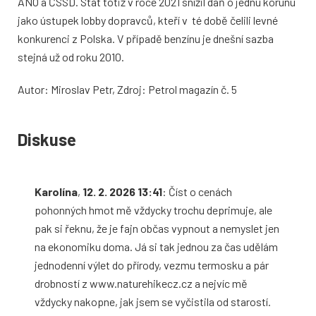
ANO a ČSSD. Stát totiž v roce 2021 snížil daň o jednu korunu
jako ústupek lobby dopravců, kteří v té době čelili levné
konkurenci z Polska. V případě benzínu je dnešní sazba
stejná už od roku 2010.
Autor: Miroslav Petr, Zdroj: Petrol magazín č. 5
Diskuse
Karolína
,
12. 2. 2026 13:41
: Číst o cenách
pohonných hmot mě vždycky trochu deprimuje, ale
pak si řeknu, že je fajn občas vypnout a nemyslet jen
na ekonomiku doma. Já si tak jednou za čas udělám
jednodenní výlet do přírody, vezmu termosku a pár
drobností z www.naturehikecz.cz a nejvíc mě
vždycky nakopne, jak jsem se vyčistila od starostí.