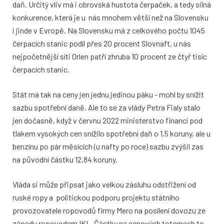
daň. Určitý vliv má i obrovská hustota čerpaček, a tedy silná
konkurence, která je u nás mnohem větší než na Slovensku
i jinde v Evropě. Na Slovensku má z celkového počtu 1045
čerpacích stanic podíl přes 20 procent Slovnaft, u nás
nejpočetnější síti Orlen patří zhruba 10 procent ze čtyř tisíc
čerpacích stanic.
Stát má tak na ceny jen jednu jedinou páku - mohl by snížit
sazbu spotřební daně. Ale to se za vlády Petra Fialy stalo
jen dočasně, když v červnu 2022 ministerstvo financí pod
tlakem vysokých cen snížilo spotřební daň o 1,5 koruny, ale u
benzínu po pár měsících (u nafty po roce) sazbu zvýšil zas
na původní částku 12,84 koruny.
Vláda si může připsat jako velkou zásluhu odstřižení od
ruské ropy a politickou podporu projektu státního
provozovatele ropovodů firmy Mero na posílení dovozu ze
západu ropovodem IKL. Částky na cenových totemech to