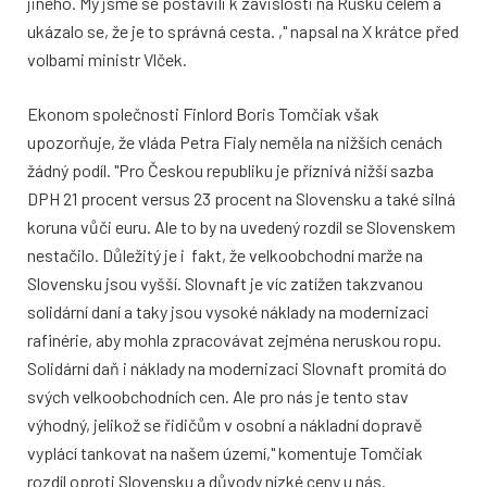
jiného. My jsme se postavili k závislosti na Rusku čelem a
ukázalo se, že je to správná cesta. ," napsal na X krátce před
volbami ministr Vlček.
Ekonom společnosti Finlord Boris Tomčiak však
upozorňuje, že vláda Petra Fialy neměla na nižších cenách
žádný podíl. "Pro Českou republiku je příznivá nižší sazba
DPH 21 procent versus 23 procent na Slovensku a také silná
koruna vůči euru. Ale to by na uvedený rozdíl se Slovenskem
nestačilo. Důležitý je i fakt, že velkoobchodní marže na
Slovensku jsou vyšší. Slovnaft je víc zatížen takzvanou
solidární daní a taky jsou vysoké náklady na modernizaci
rafinérie, aby mohla zpracovávat zejména neruskou ropu.
Solidární daň i náklady na modernizaci Slovnaft promítá do
svých velkoobchodních cen. Ale pro nás je tento stav
výhodný, jelikož se řidičům v osobní a nákladní dopravě
vyplácí tankovat na našem území," komentuje Tomčiak
rozdíl oproti Slovensku a důvody nízké ceny u nás.