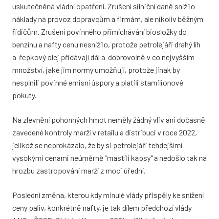
uskutečněná vládní opatření. Zrušení silniční daně snížilo
náklady na provoz dopravcům a firmám, ale nikoliv běžným
řidičům. Zrušení povinného přimíchávání biosložky do
benzínu a nafty cenu nesnížilo, protože petrolejáři drahý líh
a řepkový olej přidávají dál a dobrovolně v co nejvyšším
množství, jaké jim normy umožňují, protože jinak by
nesplnili povinné emisní úspory a platili stamilionové
pokuty.
Na zlevnění pohonných hmot neměly žádný vliv ani dočasně
zavedené kontroly marží v retailu a distribuci v roce 2022,
jelikož se neprokázalo, že by si petrolejáři tehdejšími
vysokými cenami neúměrně "mastili kapsy" a nedošlo tak na
hrozbu zastropování marží z moci úřední.
Poslední změna, kterou kdy minulé vlády přispěly ke snížení
ceny paliv, konkrétně nafty, je tak dílem předchozí vlády