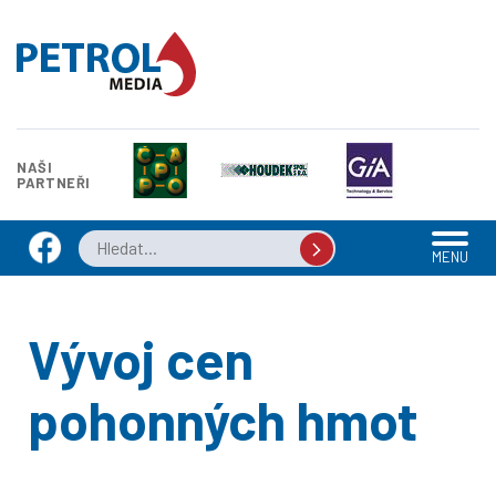
NAŠI
PARTNEŘI
MENU
Vývoj cen
pohonných hmot