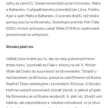
naftu ze zemí EU. Diesel má levnější už jen Estonsko, Malta
a Bulharsko. V případě benzínu je levnější jen Litva, Polsko,
Kypr a opět Malta a Bulharsko. O poznání dražší, než české
pumpy jsou ty na Slovensku. Dosluhující premiér Petr Fiala
(ODS) i ministr průmyslu Lukáš Vlček (STAN) to opakovaně
prezentovali na veřejnosti.
Slováci platí víc
Udělali jsme hodně pro to, aby se ceny pohonných hmot
držely nízko," pochválil se Fiala v březnu na síti X. Ministr
Vlček dal Česko do souvislosti se Slovenskem. "Strašili u
nás benzínem za 60 korun, pokud se odstřihneme od Ruska.
Realita? Dnes natankujete i za necelých 32 korun. A Slováci,
kteří na ruských surovinách zůstali závislí, si pěkně připlatí.
Na Slovensku se od Ruska neodpojili. A platí víc. Strašit umí
kdekdo, ale odpovědnost a odvaha rozhodnout, to je něco