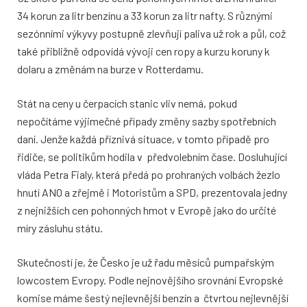
34 korun za litr benzínu a 33 korun za litr nafty. S různými
sezónními výkyvy postupně zlevňují paliva už rok a půl, což
také přibližně odpovídá vývoji cen ropy a kurzu koruny k
dolaru a změnám na burze v Rotterdamu.
Stát na ceny u čerpacích stanic vliv nemá, pokud
nepočítáme výjimečné případy změny sazby spotřebních
daní. Jenže každá příznivá situace, v tomto případě pro
řidiče, se politikům hodila v předvolebním čase. Dosluhující
vláda Petra Fialy, která předá po prohraných volbách žezlo
hnutí ANO a zřejmě i Motoristům a SPD, prezentovala jedny
z nejnižších cen pohonných hmot v Evropě jako do určité
míry zásluhu státu.
Skutečností je, že Česko je už řadu měsíců pumpařským
lowcostem Evropy. Podle nejnovějšího srovnání Evropské
komise máme šestý nejlevnější benzín a čtvrtou nejlevnější