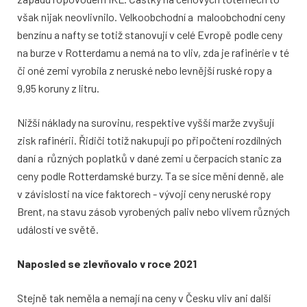
však nijak neovlivnilo. Velkoobchodní a maloobchodní ceny
benzínu a nafty se totiž stanovují v celé Evropě podle ceny
na burze v Rotterdamu a nemá na to vliv, zda je rafinérie v té
či oné zemi vyrobila z neruské nebo levnější ruské ropy a
9,95 koruny z litru.
Nižší náklady na surovinu, respektive vyšší marže zvyšují
zisk rafinérii. Řidiči totiž nakupují po připočtení rozdílných
daní a různých poplatků v dané zemi u čerpacích stanic za
ceny podle Rotterdamské burzy. Ta se sice mění denně, ale
v závislosti na více faktorech - vývoji ceny neruské ropy
Brent, na stavu zásob vyrobených paliv nebo vlivem různých
událostí ve světě.
Naposled se zlevňovalo v roce 2021
Stejně tak neměla a nemají na ceny v Česku vliv ani další