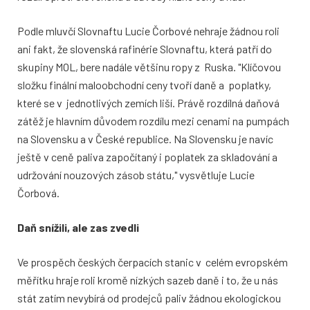
Podle mluvčí Slovnaftu Lucie Čorbové nehraje žádnou roli
ani fakt, že slovenská rafinérie Slovnaftu, která patří do
skupiny MOL, bere nadále většinu ropy z Ruska. "Klíčovou
složku finální maloobchodní ceny tvoří daně a poplatky,
které se v jednotlivých zemích liší. Právě rozdílná daňová
zátěž je hlavním důvodem rozdílu mezi cenami na pumpách
na Slovensku a v České republice. Na Slovensku je navíc
ještě v ceně paliva započítaný i poplatek za skladování a
udržování nouzových zásob státu," vysvětluje Lucie
Čorbová.
Daň snížili, ale zas zvedli
Ve prospěch českých čerpacích stanic v celém evropském
měřítku hraje roli kromě nízkých sazeb daně i to, že u nás
stát zatím nevybírá od prodejců paliv žádnou ekologickou