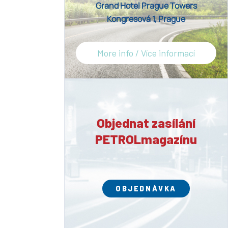
Grand Hotel Prague Towers
Kongresová 1, Prague
More info / Více informací
Objednat zasílání
PETROLmagazínu
OBJEDNÁVKA