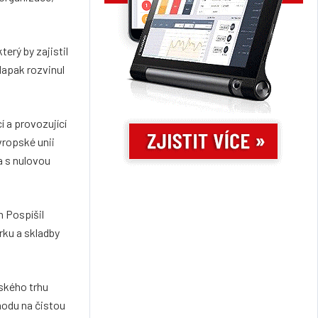
erý by zajistil
apak rozvinul
í a provozující
vropské unii
a s nulovou
n Pospíšil
rku a skladby
ského trhu
hodu na čistou