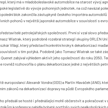
repl, který má v mladoboleslavské automobilce na starost vývoj agre
pské legislativě do vývoje pohonných jednotek, na což navázal pol
 Dopolední blok zakončila zástupkyně českého importéra automobil
tivních pohonů v největší japonské automobilce v souvislosti s ev
ředstavitelé petrolejářských společností. První si vzal slovo předs
omasz Wiatrak, který podrobně rozebral strategii skupiny ORLEN Uni
szkár Világi, který představil konkrétní kroky k dekarbonizaci maďa
 souvislosti s tím potýká. Podobně jako Tomasz Wiatrak se také zás
c Quenet zabýval výhledem aktivit jeho společnosti do roku 2050. Te
e rovněž rozhovořila o plánu dekarbonizace jedné z největších petr
tě europoslanci Alexandr Vondra (ODS) a Martin Hlaváček (ANO), kteř
váním zákonů na dekarbonizaci dopravy na půdě Evropského parlame
o předsálí se hosté i přednášející mohli občerstvit a pokračovat v 
astníkům konference nabídla bohaté portfolio svých nealkoholických 