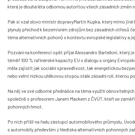
která je dlouhá léta odbornou autoritou všech zásadních změn 
Pak si vzal slovo ministr dopravyMartin Kupka, který mimo jiné
plynulý přechod k bezemisním zdrojům bez zásadních otřesů 
téma alternativních pohonů v kontextu evropské legislativy a je
Pozvání na konferenci opět přijal Alessandro Bartelloni, který j
téměř 100 % rafinérské kapacity EU v dialogu s orgány Evropské 
měla zajistit jak sociální spravedlivost, tak energetickou bezpe
nebo velmi nízkou uhlíkovou stopou stále zásadní roli, kterou p
Na něj ve své odborné přednášce na téma využití obnovitelných 
společně s profesorem Janem Mackem z ČVÚT, kteří se zaměřili 
pohonných hmot.
Po nich přišli na řadu zástupci automobilového průmyslu. Úvodn
s automobily především z hlediska alternativních pohonných za