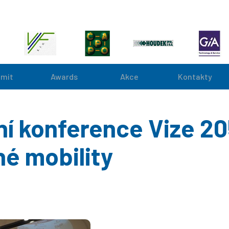
mit
Awards
Akce
Kontakty
dní konference Vize 2
né mobility