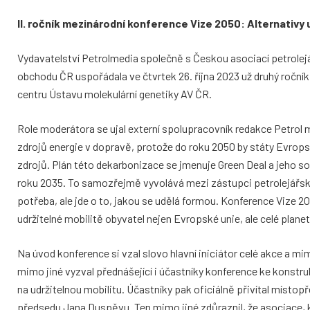
II. ročník mezinárodní konference Vize 2050: Alternativy 
Vydavatelství Petrolmedia společně s Českou asociací petrole
obchodu ČR uspořádala ve čtvrtek 26. října 2023 už druhý ročn
centru Ústavu molekulární genetiky AV ČR.
Role moderátora se ujal externí spolupracovník redakce Petrol 
zdrojů energie v dopravě, protože do roku 2050 by státy Evrops
zdrojů. Plán této dekarbonizace se jmenuje Green Deal a jeho s
roku 2035. To samozřejmě vyvolává mezi zástupci petrolejářské
potřeba, ale jde o to, jakou se udělá formou. Konference Vize 20
udržitelné mobilitě obyvatel nejen Evropské unie, ale celé planet
Na úvod konference si vzal slovo hlavní iniciátor celé akce a mim
mimo jiné vyzval přednášející i účastníky konference ke konstru
na udržitelnou mobilitu. Účastníky pak oficiálně přivítal mís
předsedu Jana Duspěvu. Ten mimo jiné zdůraznil, že asociace, 