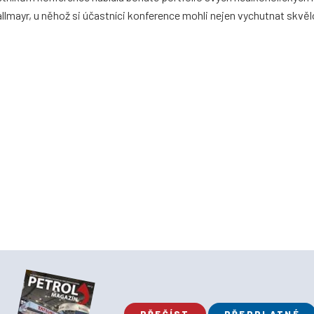
lmayr, u něhož si účastníci konference mohli nejen vychutnat skvěl
PŘEČÍST
PŘEDPLATNÉ