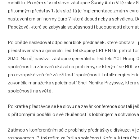
mobilitu. Po něm si vzal slovo zástupce Škody Auto Vítězslav G
přítomným představit, jak složitá je implementace změn v evro
nastavení emisní normy Euro 7, která dosud nebyla schválena.
Papežová, která se zabývala současností i budoucností alterna
Po obědě následoval odpolední blok přednášek, které obstarali p
představenstva a generální ředitel​ skupiny ORLEN Unipetrol T
2030. Na něj navázal zástupce generálního ředitele MOL Group O
společnosti a zároveň ukázal na problémy, se kterými se MOL v
pro evropské veřejné záležitosti společnosti TotalEnergies Eri
zakončila manažerka společnosti Shell Monika Przybysz, která s
společností na světě.
Po krátké přestávce se ke slovu na závěr konference dostali ješ
s přítomnými podělili o své zkušenosti s lobbingem a schvalo
Zatímco v konferenčním sále probíhaly přednášky a diskuze, v jeh
rozhovorech. Pitný režim zajistila společnost Kofola, která úč