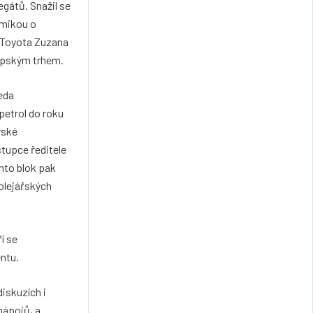
gátů. Snažil se
emikou o
ů Toyota Zuzana
ropským trhem.
eda
petrol do roku
rské
tupce ředitele
nto blok pak
olejářských
í se
ntu.
diskuzích i
nápojů, a