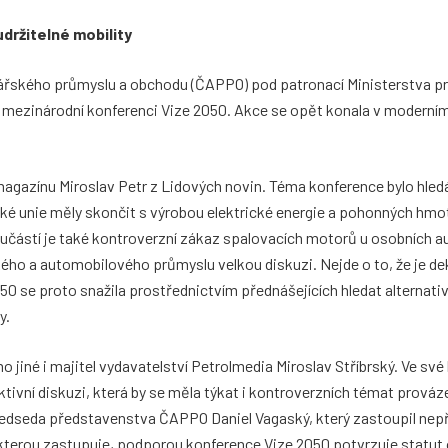
udržitelné mobility
jářského průmyslu a obchodu (ČAPPO) pod patronací Ministerstva p
ík mezinárodní konferenci Vize 2050. Akce se opět konala v modern
magazínu Miroslav Petr z Lidových novin. Téma konference bylo hledá
ké unie měly skončit s výrobou elektrické energie a pohonných hmot 
oučástí je také kontroverzní zákaz spalovacích motorů u osobních 
ho a automobilového průmyslu velkou diskuzi. Nejde o to, že je d
50 se proto snažila prostřednictvím přednášejících hledat alternativ
y.
o jiné i majitel vydavatelství Petrolmedia Miroslav Stříbrský. Ve své
ktivní diskuzi, která by se měla týkat i kontroverzních témat prováz
topředseda představenstva ČAPPO Daniel Vagaský, který zastoupil ne
kterou zastupuje, podporou konference Vize 2050 potvrzuje statut 