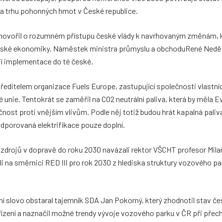
na trhu pohonných hmot v České republice.
 hovořil o rozumném přístupu české vlády k navrhovaným změnám, kt
české ekonomiky. Náměstek ministra průmyslu a obchoduRené Neděl
jí implementace do té české.
e ředitelem organizace Fuels Europe, zastupující společnosti vlastníc
unie. Tentokrát se zaměřil na CO2 neutrální paliva, která by měla E
čnost proti vnějším vlivům. Podle něj totiž budou hrát kapalná paliv
odporovaná elektrifikace pouze doplní.
zdrojů v dopravě do roku 2030 navázali rektor VŠCHT profesor Mila
na směrnici RED III pro rok 2030 z hlediska struktury vozového pa
í slovo obstaral tajemník SDA Jan Pokorný, který zhodnotil stav če
řízení a naznačil možné trendy vývoje vozového parku v ČR při přec