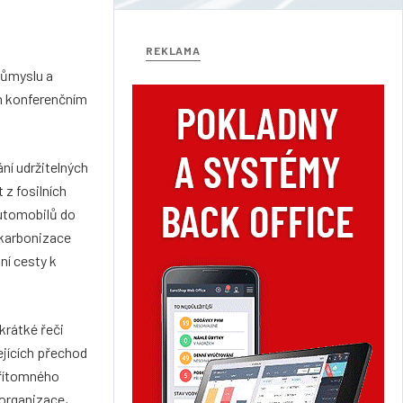
REKLAMA
růmyslu a
ím konferenčním
ní udržitelných
z fosilních
automobilů do
ekarbonizace
ní cesty k
 krátké řeči
ejících přechod
přítomného
organizace,