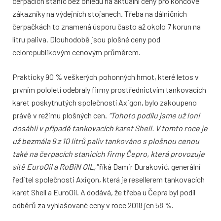
čerpacích stanic bez ohledu na aktuální ceny pro koncové
zákazníky na výdejních stojanech. Třeba na dálničních
čerpačkách to znamená úsporu často až okolo 7 korun na
litru paliva. Dlouhodobě jsou plošné ceny pod
celorepublikovým cenovým průměrem.
Prakticky 90 % veškerých pohonných hmot, které letos v
prvním pololetí odebraly firmy prostřednictvím tankovacích
karet poskytnutých společností Axigon, bylo zakoupeno
právě v režimu plošných cen.
"Tohoto podílu jsme už loni
dosáhli v případě tankovacích karet Shell. V tomto roce je
už bezmála 9 z 10 litrů paliv tankováno s plošnou cenou
také na čerpacích stanicích firmy Čepro, která provozuje
sítě EuroOil a RoBiN OIL,"
říká Damir Duraković, generální
ředitel společnosti Axigon, která je resellerem tankovacích
karet Shell a EuroOil. A dodává, že třeba u Čepra byl podíl
odběrů za vyhlašované ceny v roce 2018 jen 58 %.