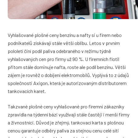
Vyhlašované plošné ceny benzínu a nafty si u firem nebo
podnikatelů získávají stále větší oblibu. Letos v prvním
pololetí činí podíl paliva odebraného v režimu týdně
vyhlašovaných cen pro firmy už 90 %. U firemních flotil
přitom stále dominuje nafta, roste ale podíl benzínu. Větší
zájem je rovněž o dobíjení elektromobilů. Vyplývá to z údajů
společnosti Axigon, která je autorizovaným distributorem
tankovacích karet.
Takzvané plošné ceny vyhlašované pro firemní zákazníky
zpravidla na týdenní bázi využívají stále častěji i menší firmy
a živnostníci. Důvod je zřejmý, tankovací karta s plošnou
cenou garantuje odběry paliva za stejnou cenu celé síti