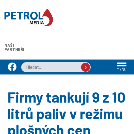
NAŠI
PARTNEŘI
MENU
Firmy tankují 9 z 10
litrů paliv v režimu
plošných cen