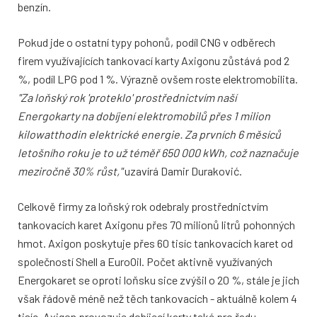
benzín.
Pokud jde o ostatní typy pohonů, podíl CNG v odběrech
firem využívajících tankovací karty Axigonu zůstává pod 2
%, podíl LPG pod 1 %. Výrazně ovšem roste elektromobilita.
"Za loňský rok 'proteklo' prostřednictvím naší
Energokarty na dobíjení elektromobilů přes 1 milion
kilowatthodin elektrické energie. Za prvních 6 měsíců
letošního roku je to už téměř 650 000 kWh, což naznačuje
meziročně 30% růst,"
uzavírá Damir Duraković.
Celkově firmy za loňský rok odebraly prostřednictvím
tankovacích karet Axigonu přes 70 milionů litrů pohonných
hmot. Axigon poskytuje přes 60 tisíc tankovacích karet od
společností Shell a EuroOil. Počet aktivně využívaných
Energokaret se oproti loňsku sice zvýšil o 20 %, stále je jich
však řádově méně než těch tankovacích - aktuálně kolem 4
tisíc. Axigon provozuje dobíjecí karty také pro řadu