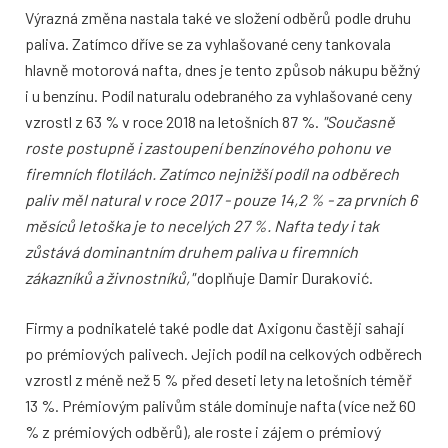
Výrazná změna nastala také ve složení odběrů podle druhu
paliva. Zatímco dříve se za vyhlašované ceny tankovala
hlavně motorová nafta, dnes je tento způsob nákupu běžný
i u benzínu. Podíl naturalu odebraného za vyhlašované ceny
vzrostl z 63 % v roce 2018 na letošních 87 %.
"Současně
roste postupně i zastoupení benzínového pohonu ve
firemních flotilách. Zatímco nejnižší podíl na odběrech
paliv měl natural v roce 2017 - pouze 14,2 % - za prvních 6
měsíců letoška je to necelých 27 %. Nafta tedy i tak
zůstává dominantním druhem paliva u firemních
zákazníků a živnostníků,"
doplňuje Damir Duraković.
Firmy a podnikatelé také podle dat Axigonu častěji sahají
po prémiových palivech. Jejich podíl na celkových odběrech
vzrostl z méně než 5 % před deseti lety na letošních téměř
13 %. Prémiovým palivům stále dominuje nafta (více než 60
% z prémiových odběrů), ale roste i zájem o prémiový